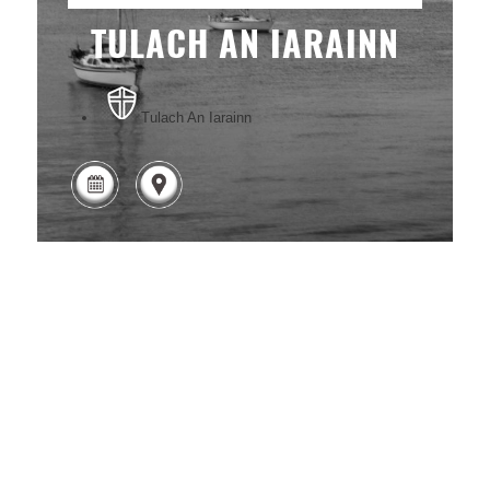
TULACH AN IARAINN
Tulach An Iarainn